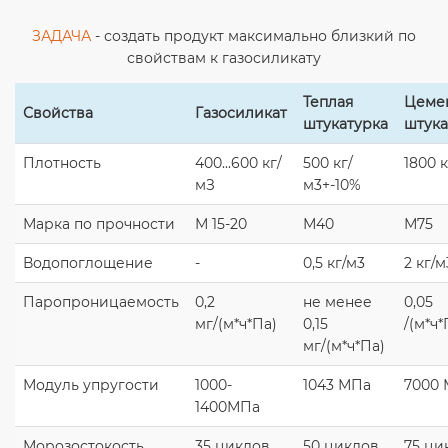
ЗАДАЧА
- создать продукт максимально близкий по
свойствам к газосиликату
Теплая
Цеме
Свойства
Газосиликат
штукатурка
штука
Плотность
400...600 кг/
500 кг/
1800 
мЗ
м3+-10%
Марка по прочности
М 15-20
М40
М75
Водопоглощение
-
0,5 кг/м3
2 кг/м
Паропроницаемость
0,2
не менее
0,05
мг/(м*ч*Па)
0,15
/(м*ч*
мг/(м*ч*Па)
Модуль упругости
1000-
1043 МПа
7000
1400МПа
Морозостокость
35 циклов
50 циклов
75 ци