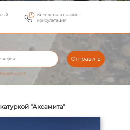
чный
Бесплатная онлайн-
консультация
Отправить
енциальности"
катуркой "Аксамита"