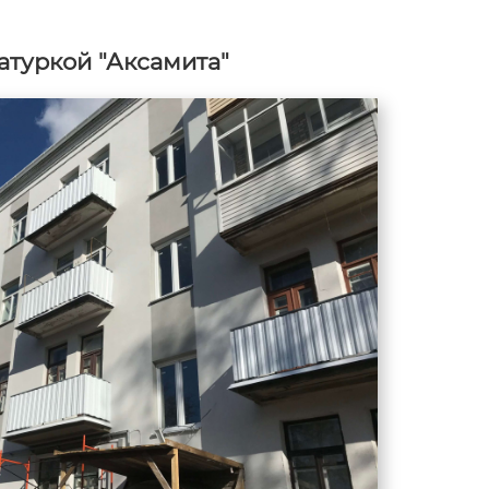
атуркой "Аксамита"